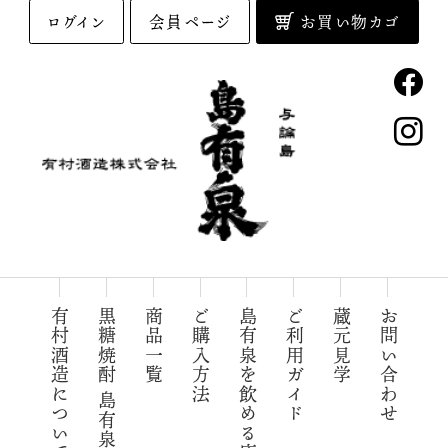
ログイン
会員ページ
お買い物カゴ
与論島の黒糖焼酎「島有泉」
有村酒造について
黒糖焼酎 島有泉
商品一覧
ご購入方法
島有泉を飲める店
ご利用ガイド
蔵元見学
お問い合わせ
有村酒造