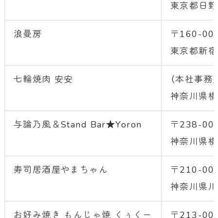
東京都日野
浪曼房
〒160-00
東京都新宿区
七輪焼肉 安安
（本社事務所
神奈川県横
与論乃風＆Stand Bar★Yoron
〒238-00
神奈川県横
寿司居酒屋やまちゃん
〒210-00
神奈川県川
お好み焼き もんじゃ焼
くぅくー
〒213-00