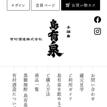
ログイン
会員ページ
お買い物カゴ
与論島の黒糖焼酎「島有泉」
有村酒造について
黒糖焼酎 島有泉
商品一覧
ご購入方法
島有泉を飲める店
ご利用ガイド
蔵元見学
お問い合わせ
有村酒造