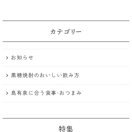
b
o
o
k
カテゴリー
お知らせ
黒糖焼酎のおいしい飲み方
島有泉に合う食事・おつまみ
特集