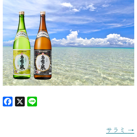
F
X
Li
a
n
c
e
e
サラミ
→