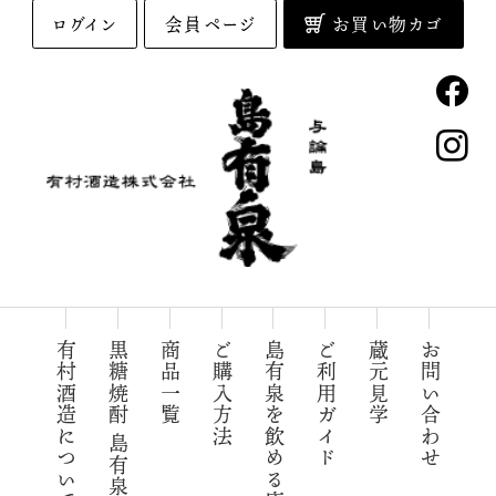
ログイン
会員ページ
お買い物カゴ
与論島の黒糖焼酎「島有泉」
有村酒造について
黒糖焼酎 島有泉
商品一覧
ご購入方法
島有泉を飲める店
ご利用ガイド
蔵元見学
お問い合わせ
有村酒造