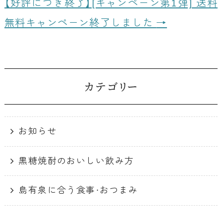
【好評につき終了】[キャンペーン第1弾] 送料
k
無料キャンペーン終了しました
→
カテゴリー
お知らせ
黒糖焼酎のおいしい飲み方
島有泉に合う食事・おつまみ