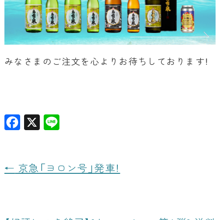
みなさまのご注文を心よりお待ちしております！
F
X
Li
a
n
c
e
e
←
京急「ヨロン号」発車！
b
o
o